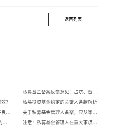
返回列表
私募基金备案反馈意见：占坑、备壳，期限错配，非市场化发债，未备案合伙企业
有效？
私募投资基金约定的关键人条款解析
解析：搞懂股权、债权、实物不良资产的种类特征，妥妥滴！
关于私募基金管理人备案，应从哪里开始？
私募基金双GP管理，你不知道的那些事。
注意！私募基金管理人在重大事项上需注意哪些问题？