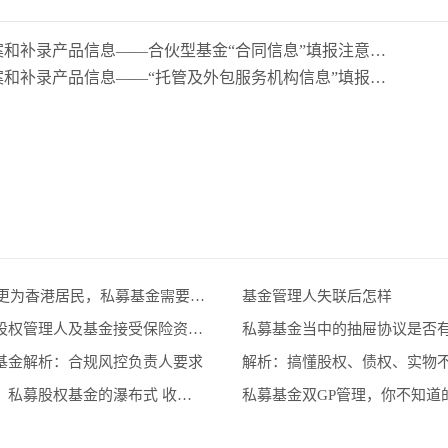
上一篇：资产管理业务综合管理平台产品备案和补录产品信息——合伙型基金“合同信息”填报注意事项
下一篇：资产管理业务综合管理平台产品备案和补录产品信息——“托管及外包服务机构信息”填报注意事项
LP变更为香港居民，私募基金需要履行哪些变更手续？
基金管理人失联后怎样
私募股权管理人及基金接受保险资金投资有哪些合规性要求呢？
私募基金当中的抽屉协议是否
基金解析：合规风控负责人要求
解析，私募股权基金的瀑布式 收益模式